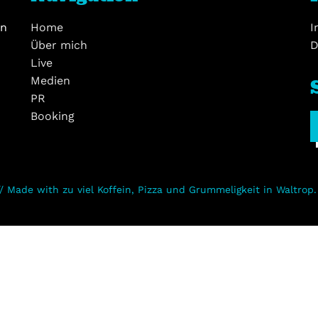
on
Home
I
Über mich
D
Live
Medien
PR
Booking
// Made with zu viel Koffein, Pizza und Grummeligkeit in Waltrop.