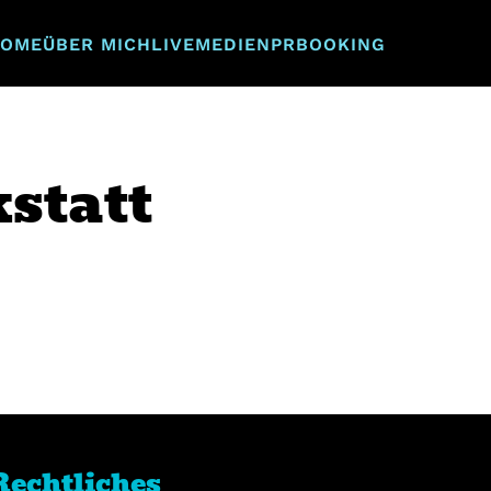
OME
ÜBER MICH
LIVE
MEDIEN
PR
BOOKING
statt
Rechtliches